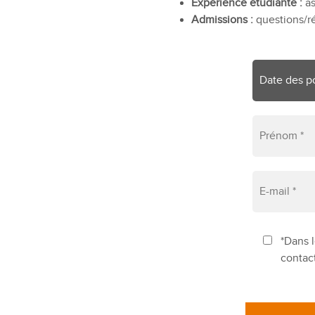
Expérience étudiante :
as
Admissions :
questions/ré
*Dans l
contac