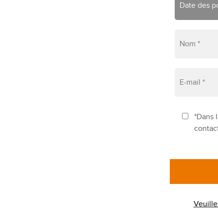
*Dans l
contac
Veuille