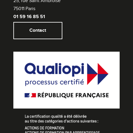
25, rue Saint Ambroise
Communication.
75011 Paris
Vous souhaitez vous orienter vers des formations
01 59 16 85 51
tournées vers l'international ?
Décourvez notre
Bachelor Marketing International
et
Contact
notre
Mastère International Business
.
Orientez-vous vers nos programmes post-bac en 3 ou 5
ans en Achats et Logistique (
Bachelor QSE
,
Mastère
Supply Chain
,
Mastère Achats
) conçus pour répondre
aux demandes des entreprises concernant la mise en
œuvre de leur politique d’achats et la gestion des flux
produits. Découvrez également notre
Mastère Business
Development
.
Vous souhaitez vous orienter vers des
études de
marketing dans le luxe
?
Le
Bachelor Marketing du Luxe
post-Bac vous donne
toutes les clés pour vous spécialiser dans le domaine du
luxe et est en accord avec la digitalisation progressive du
secteur. Puis, le
Mastère Marketing du Luxe
en 2 ans a
été conçu pour répondre aux attentes des entreprises du
luxe à la recherche de cadres experts en management et
marketing du luxe, et maîtrisant parfaitement les codes