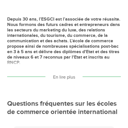
Depuis 30 ans, l’ESGCI est l’associée de votre réussite.
Nous formons des futurs cadres et entrepreneurs dans
les secteurs du marketing du luxe, des relations
internationales, du tourisme, du commerce, de la
communication et des achats. L’école de commerce
propose ainsi de nombreuses spécialisations post-bac
en 3 à 5 ans et délivre des diplômes d'Etat et des titres
de niveaux 6 et 7 reconnus par l'Etat et inscrits au
RNCP.
En lire plus
Des spécialisations en accord avec les
exigences du marché
Nous avons à cœur de développer des programmes
Questions fréquentes sur les écoles
d’excellence variés et de les ajuster en accord avec les
de commerce orientée international
évolutions du marché pour favoriser l’insertion
professionnelle de nos étudiants :