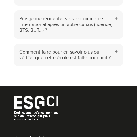
Puis-je me réorienter vers le commerce
international après un autre cursus (licence,
BTS, BUT…) ?
Comment faire pour en savoir plus ou
vérifier que cette école est faite pour moi ?
Vous avez un bon relationnel ?
Vous aimez concevoir,
manager, communiquer ?
Le
Bachelor Commerce Marketing
et nos 4 Mastères
vous permettent de vous spécialiser :
Mastère Stratégie
Marketing
,
Mastère Entrepreneuriat
,
Mastère Marketing
Digital
,
Mastère ingénieur commercial IT
!
Vous êtes un bon communicant et très créatif ?
Intégrez le
BTS Communication
, le
Bachelor
Communication
et le
Mastère Marketing et
Communication
pour développer le socle de
connaissances nécessaires et accéder aux métiers de la