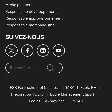
Media planner
Responsable développement
Responsable approvisionnement
Responsable merchandising
SUIVEZ-NOUS
F
o
r
PSB Paris school of business
MBA
Ecole RH
m
Préparation TOEIC
Ecole Management Sport
u
l
Ecoles ESG province
PST&B
a