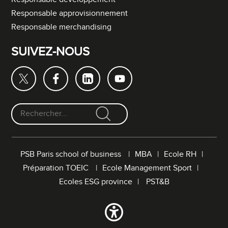
Responsable approvisionnement
Responsable merchandising
SUIVEZ-NOUS
F
o
r
PSB Paris school of business
MBA
Ecole RH
m
Préparation TOEIC
Ecole Management Sport
u
l
Ecoles ESG province
PST&B
a
i
r