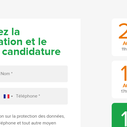
z la
tion et le
A
 candidature
11h
A
17h
on sur la protection des données,
téléphone et tout autre moyen