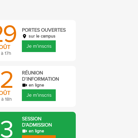
29
PORTES OUVERTES
sur le campus
Je m'inscris
OÛT
 à 17h
12
RÉUNION
D’INFORMATION
en ligne
OÛT
Je m'inscris
 à 18h
13
SESSION
D’ADMISSION
en ligne