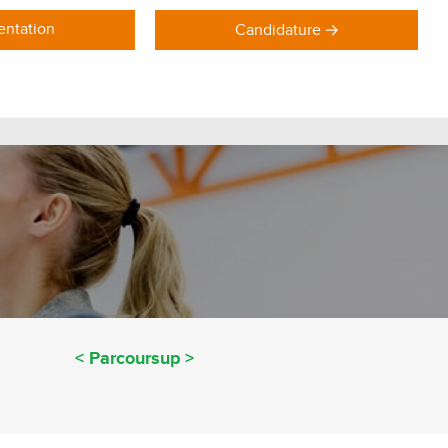
ntation
Candidature
DOMAINES DE FORMATION
Formations Marketing
Formations Commerce
Formations Communication
Formations Achat Logistique
< Parcoursup >