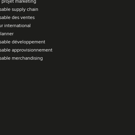
 projet marketing
r
able supply chain
m
able des ventes
u
l
r international
a
lanner
i
sable développement
r
sable approvisionnement
e
sable merchandising
d
e
r
e
c
h
e
r
c
h
e