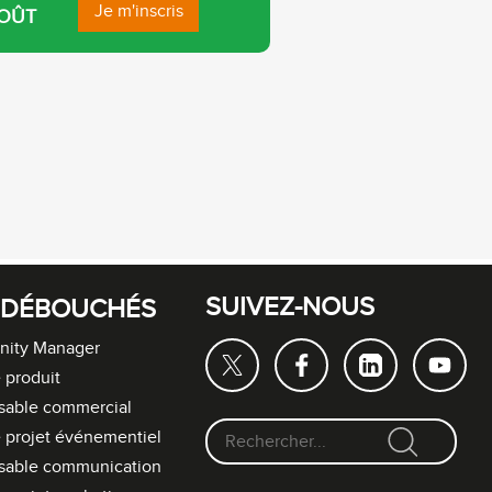
Je m'inscris
OÛT
SUIVEZ-NOUS
 DÉBOUCHÉS
ity Manager
 produit
sable commercial
 projet événementiel
F
sable communication
o