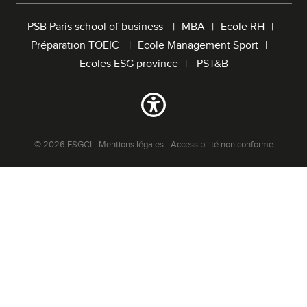
r
PSB Paris school of business
MBA
Ecole RH
m
Préparation TOEIC
Ecole Management Sport
u
l
Ecoles ESG province
PST&B
a
i
r
e
d
© 2026 ESGCI -
Mentions légales
-
Accessibilité non conforme
e
r
e
c
h
e
r
c
h