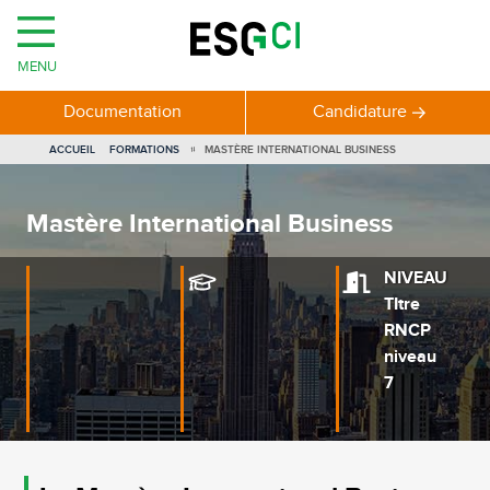
MENU
Documentation
Candidature
VOUS
ACCUEIL
FORMATIONS
MASTÈRE INTERNATIONAL BUSINESS
ÊTES
ICI
Mastère International Business
NIVEAU
TItre
RNCP
niveau
7