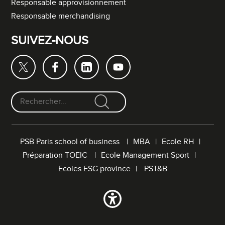
Responsable approvisionnement
Responsable merchandising
SUIVEZ-NOUS
F
o
r
PSB Paris school of business
MBA
Ecole RH
m
Préparation TOEIC
Ecole Management Sport
u
l
Ecoles ESG province
PST&B
a
i
r
e