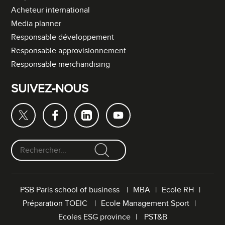
Acheteur international
Media planner
Responsable développement
Responsable approvisionnement
Responsable merchandising
SUIVEZ-NOUS
F
o
r
PSB Paris school of business
MBA
Ecole RH
m
Préparation TOEIC
Ecole Management Sport
u
l
Ecoles ESG province
PST&B