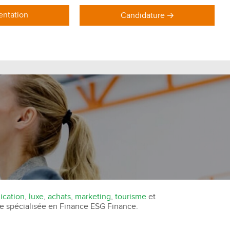
ntation
Candidature
DOMAINES DE FORMATION
Formations Marketing
Formations Commerce
Formations Communication
Formations Achat Logistique
cation
,
luxe
,
achats
,
marketing
,
tourisme
et
ce spécialisée en Finance ESG Finance.