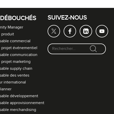
SUIVEZ-NOUS
 DÉBOUCHÉS
ity Manager
 produit
sable commercial
 projet événementiel
F
sable communication
o
 projet marketing
r
able supply chain
m
able des ventes
u
l
r international
a
lanner
i
sable développement
r
sable approvisionnement
e
sable merchandising
d