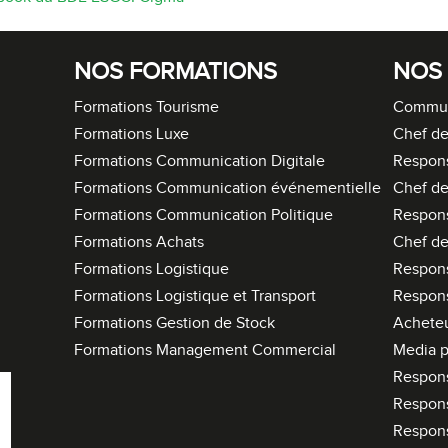
Recruter nos étudiants
Mastère Management des Achats
'ESGCI
Former vos collaborateurs
Mastère Supply Chain et e-Logistique
Mastère Marketing du Luxe
NOS FORMATIONS
NOS
Mastère Business Development
Formations Tourisme
Commun
Mastère Marketing Produit :
ts
Formations Luxe
Chef de
Cosmétiques et Bien-être
Formations Communication Digitale
Respon
Mastère Big Data & Intelligence
Artificielle
Formations Communication événementielle
Chef de
tent
Formations Communication Politique
Respon
é
MBA
Formations Achats
Chef de
nt
Formations Logistique
Respons
MBA Management et Gestion d'un
Centre de Profit
Formations Logistique et Transport
Respons
Formations Gestion de Stock
Acheteu
Formations Management Commercial
Media p
Respon
Respon
Respon