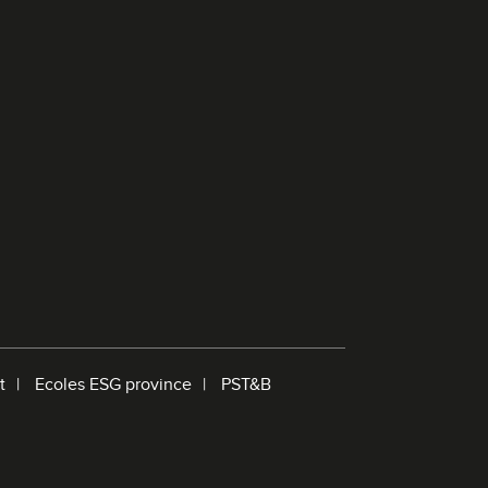
e
r
e
c
h
e
r
c
h
e
t
Ecoles ESG province
PST&B