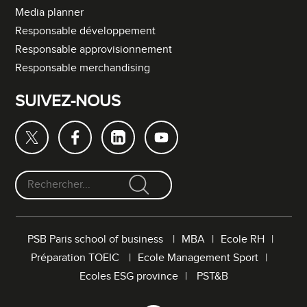
Media planner
Responsable développement
Responsable approvisionnement
Responsable merchandising
SUIVEZ-NOUS
F
o
r
PSB Paris school of business
MBA
Ecole RH
m
Préparation TOEIC
Ecole Management Sport
u
l
Ecoles ESG province
PST&B
a