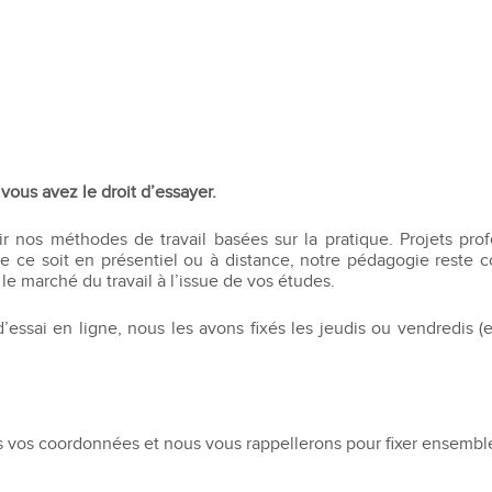
Recruter nos étudiants
Mastère Management des Achats
'ESGCI
Former vos collaborateurs
Mastère Supply Chain et e-Logistique
Mastère Marketing du Luxe
Mastère Business Development
Mastère Marketing Produit :
ts
Cosmétiques et Bien-être
Mastère Big Data & Intelligence
vous avez le droit d’essayer.
Artificielle
tent
é
ir nos méthodes de travail basées sur la pratique. Projets pro
MBA
Que ce soit en présentiel ou à distance, notre pédagogie reste c
 le marché du travail à l’issue de vos études.
nt
MBA Management et Gestion d'un
Centre de Profit
’essai en ligne, nous les avons fixés les jeudis ou vendredis (
us vos coordonnées et nous vous rappellerons pour fixer ensemble