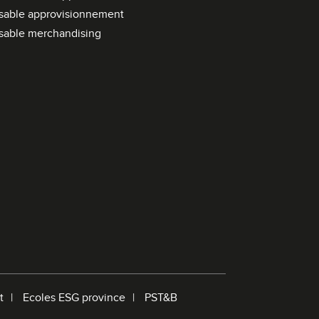
r
sable approvisionnement
e
sable merchandising
d
e
r
e
c
h
e
r
c
h
e
t
Ecoles ESG province
PST&B