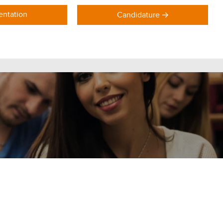
ntation
Candidature
DOMAINES DE FORMATION
Formations Marketing
Formations Commerce
Formations Communication
Formations Achat Logistique