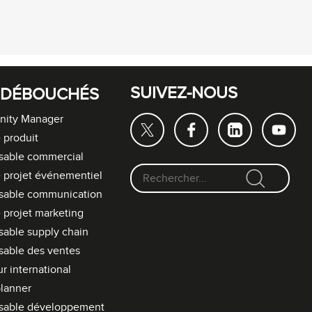
SUIVEZ-NOUS
 DÉBOUCHÉS
ity Manager
 produit
sable commercial
 projet événementiel
F
sable communication
o
 projet marketing
r
able supply chain
m
able des ventes
u
l
r international
a
lanner
i
sable développement