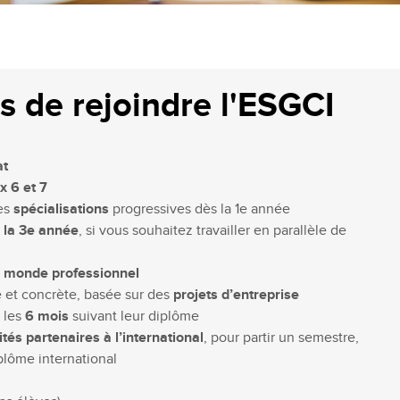
s de rejoindre l'ESGCI
at
ux 6 et 7
des
spécialisations
progressives dès la 1e année
 la 3e année
, si vous souhaitez travailler en parallèle de
u monde professionnel
e et concrète, basée sur des
projets d’entreprise
 les
6 mois
suivant leur diplôme
ités partenaires à l’international
, pour partir un semestre,
plôme international