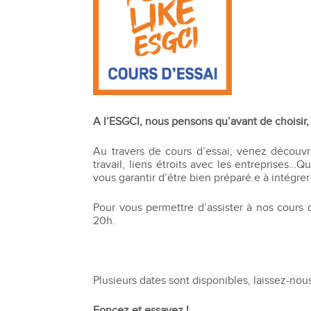
Bachelor Commerce Marketing
Le programme International à l
Bachelor Marketing digital
Étudier à l'international
Bachelor Commerce Marketing
Double diplôme
spécialisation International
Projets et voyages
Bachelor Communication, proje
événementiels et digitaux
Programme Disney
A l’ESGCI, nous pensons qu’avant de choisir, 
Bachelor Communication
Marketing d'influence et Brand Con
Bachelor QSE - Qualité Sécurit
Au travers de cours d’essai, venez découvr
Environnement
travail, liens étroits avec les entreprises…
vous garantir d’être bien préparé.e à intégrer
Bachelor Luxe – Développeme
Commercial et Marketing
Pour vous permettre d’assister à nos cours d
Bachelor Tourisme
20h.
Plusieurs dates sont disponibles, laissez-no
Foncez et essayez !