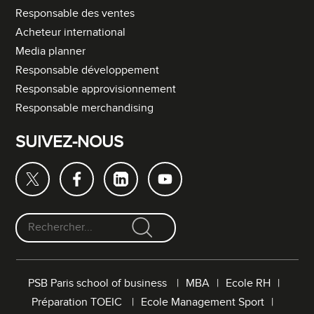
Responsable des ventes
Acheteur international
Media planner
Responsable développement
Responsable approvisionnement
Responsable merchandising
SUIVEZ-NOUS
F
o
r
PSB Paris school of business
MBA
Ecole RH
m
Préparation TOEIC
Ecole Management Sport
u