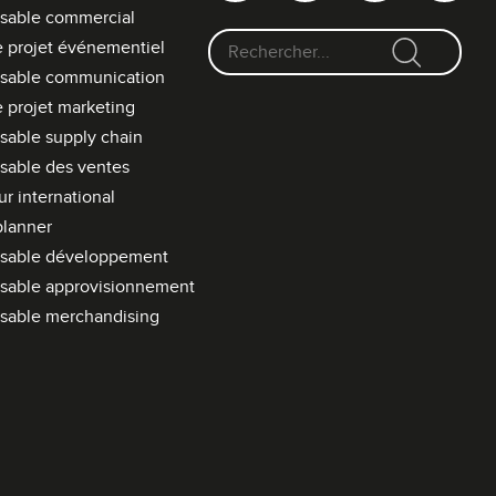
sable commercial
 projet événementiel
F
sable communication
o
 projet marketing
r
able supply chain
m
sable des ventes
u
l
r international
a
planner
i
sable développement
r
sable approvisionnement
e
sable merchandising
d
e
r
e
c
h
e