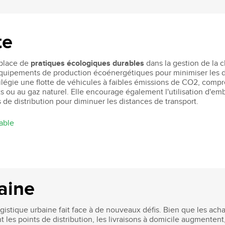
te
n place de
pratiques écologiques durables
dans la gestion de la
n d'équipements de production écoénergétiques pour minimiser les d
ivilégie une flotte de véhicules à faibles émissions de CO2, comp
 ou au gaz naturel. Elle encourage également l'utilisation d'emba
 de distribution pour diminuer les distances de transport.
able
aine
gistique urbaine fait face à de nouveaux défis. Bien que les ach
es points de distribution, les livraisons à domicile augmentent, 