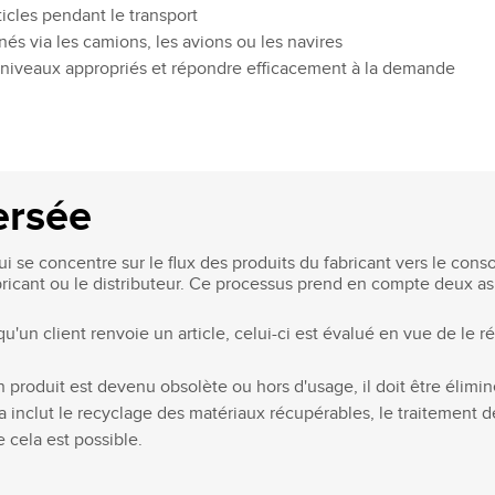
ticles pendant le transport
nés via les camions, les avions ou les navires
s niveaux appropriés et répondre efficacement à la demande
ersée
qui se concentre sur le flux des produits du fabricant vers le con
ricant ou le distributeur. Ce processus prend en compte deux as
squ'un client renvoie un article, celui-ci est évalué en vue de le 
n produit est devenu obsolète ou hors d'usage, il doit être élim
 inclut le recyclage des matériaux récupérables, le traitement
e cela est possible.