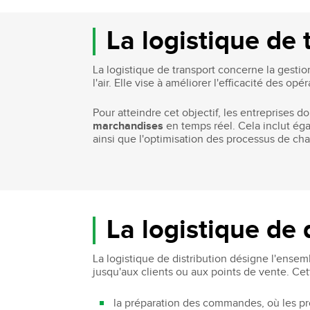
Bachelor Commerce Marketing
Le programme International à l
La logistique de 
Bachelor Marketing digital
Étudier à l'international
Bachelor Commerce Marketing
Double diplôme
La logistique de transport concerne la gestion
spécialisation International
l'air. Elle vise à améliorer l'efficacité des op
Projets et voyages
Bachelor Communication, proje
événementiels et digitaux
Programme Disney
Pour atteindre cet objectif, les entreprises d
Bachelor Communication
marchandises
en temps réel. Cela inclut éga
Marketing d'influence et Brand Con
ainsi que l'optimisation des processus de ch
Bachelor QSE - Qualité Sécurit
Environnement
Bachelor Luxe – Développeme
Commercial et Marketing
Bachelor Tourisme
La logistique de 
La logistique de distribution désigne l'ensem
jusqu'aux clients ou aux points de vente. Cet
la préparation des commandes, où les pr