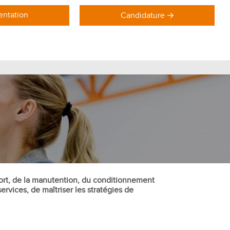
ntation
Candidature
DOMAINES DE FORMATION
Formations Marketing
Formations Commerce
Formations Communication
Formations Achat Logistique
port, de la manutention, du conditionnement
ervices, de maîtriser les stratégies de