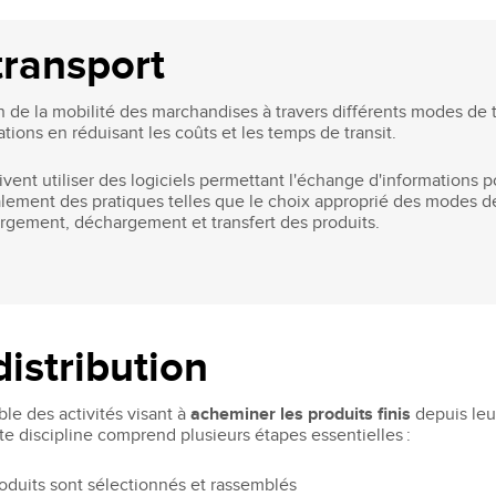
Recruter nos étudiants
Mastère Management des Achats
'ESGCI
Former vos collaborateurs
Mastère Supply Chain et e-Logistique
transport
Mastère Marketing du Luxe
Mastère Business Development
 de la mobilité des marchandises à travers différents modes de tran
Mastère Marketing Produit :
érations en réduisant les coûts et les temps de transit.
ts
Cosmétiques et Bien-être
oivent utiliser des logiciels permettant l'échange d'informations
Mastère Big Data & Intelligence
lement des pratiques telles que le choix approprié des modes de tr
Artificielle
tent
argement, déchargement et transfert des produits.
é
MBA
nt
MBA Management et Gestion d'un
Centre de Profit
distribution
ble des activités visant à
acheminer les produits finis
depuis leu
te discipline comprend plusieurs étapes essentielles :
oduits sont sélectionnés et rassemblés