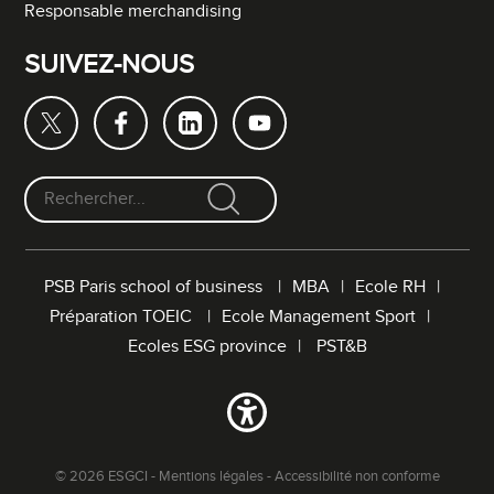
Responsable merchandising
SUIVEZ-NOUS
F
o
r
PSB Paris school of business
MBA
Ecole RH
m
Préparation TOEIC
Ecole Management Sport
u
l
Ecoles ESG province
PST&B
a
i
r
e
d
© 2026 ESGCI -
Mentions légales
-
Accessibilité non conforme