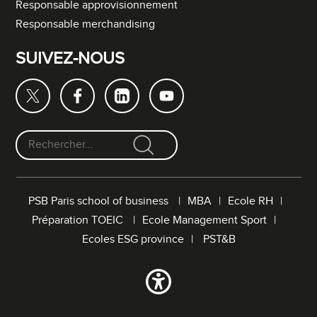
Responsable approvisionnement
Responsable merchandising
SUIVEZ-NOUS
F
o
r
PSB Paris school of business
MBA
Ecole RH
m
Préparation TOEIC
Ecole Management Sport
u
l
Ecoles ESG province
PST&B
a
i
r
e