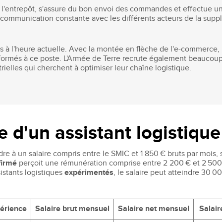
 l'entrepôt, s'assure du bon envoi des commandes et effectue un 
ommunication constante avec les différents acteurs de la supply c
és à l'heure actuelle. Avec la montée en flèche de l'e-commerce, 
formés à ce poste. L'Armée de Terre recrute également beaucoup 
trielles qui cherchent à optimiser leur chaîne logistique.
e d'un assistant logistique
re à un salaire compris entre le SMIC et 1 850 € bruts par mois, 
firmé
perçoit une rémunération comprise entre 2 200 € et 2 500 
sistants logistiques
expérimentés
, le salaire peut atteindre 30 0
érience
Salaire brut mensuel
Salaire net mensuel
Salair