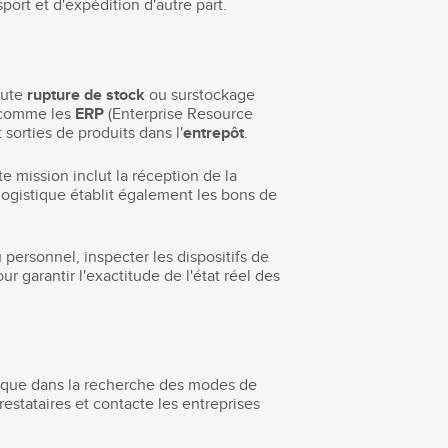
sport et d'expédition d'autre part.
oute
rupture de stock
ou surstockage
s comme les
ERP
(Enterprise Resource
orties de produits dans l'
entrepôt
.
e mission inclut la réception de la
 logistique établit également les bons de
u personnel, inspecter les dispositifs de
r garantir l'exactitude de l'état réel des
stique dans la recherche des modes de
restataires et contacte les entreprises