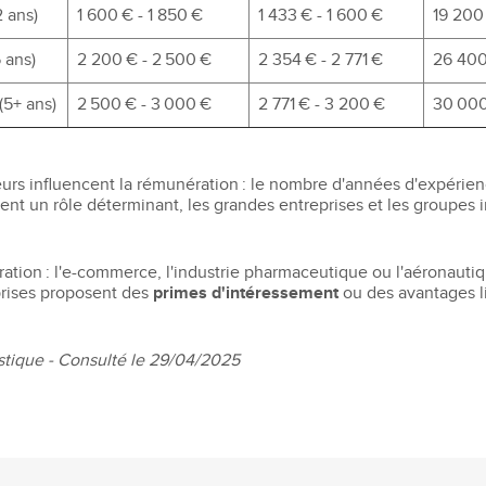
 ans)
1 600 € - 1 850 €
1 433 € - 1 600 €
19 200
 ans)
2 200 € - 2 500 €
2 354 € - 2 771 €
26 400
(5+ ans)
2 500 € - 3 000 €
2 771 € - 3 200 €
30 000
urs influencent la rémunération : le nombre d'années d'expérienc
lement un rôle déterminant, les grandes entreprises et les group
ration : l'e-commerce, l'industrie pharmaceutique ou l'aéronautiq
eprises proposent des
primes d'intéressement
ou des avantages l
gistique - Consulté le 29/04/2025