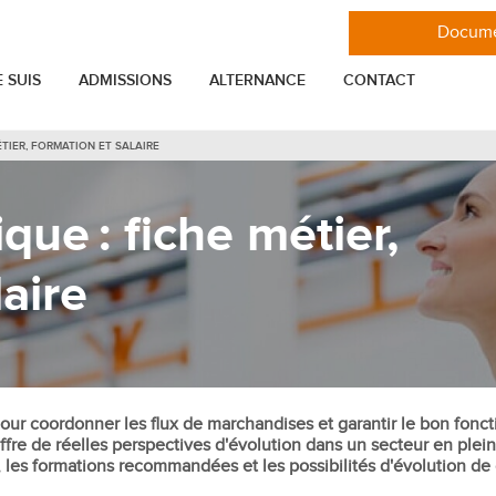
Docume
E SUIS
ADMISSIONS
ALTERNANCE
CONTACT
ÉTIER, FORMATION ET SALAIRE
VIE ÉTUDIANTE
MASTÈRES
ique : fiche métier,
er
Toutes les actualités de l'ESGCI
Mastère Stratégie et Marketing
Les associations étudiantes de l'ESGCI
Mastère Marketing Digital
laire
nnel
Se loger à Paris en étudiant à l'ESGCI
Mastère Ingénieur commercial IT
Mastère Entrepreneuriat Management
elation Client
Glossaire
de projet et consulting
ENTREPRISE
Mastère International Business
tion
Mastère Marketing et Communication
 pour coordonner les flux de marchandises et garantir le bon fon
Entreprise
fre de réelles perspectives d'évolution dans un secteur en plei
Mastère Communication digitale,
cial
Projets professionnels
 les formations recommandées et les possibilités d'évolution de 
réseaux sociaux et influence
reprise