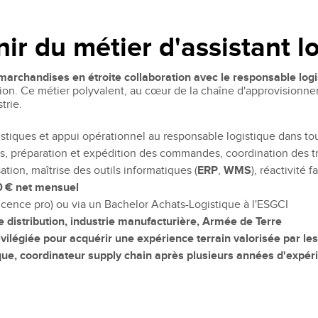
Recruter nos étudiants
Mastère Management des Achats
'ESGCI
Former vos collaborateurs
Mastère Supply Chain et e-Logistique
nir du métier d'assistant l
Mastère Marketing du Luxe
Mastère Business Development
 marchandises en étroite collaboration avec le responsable log
Mastère Marketing Produit :
tion. Ce métier polyvalent, au cœur de la chaîne d'approvisionn
ts
Cosmétiques et Bien-être
trie.
Mastère Big Data & Intelligence
Artificielle
gistiques et appui opérationnel au responsable logistique dans to
tent
cks, préparation et expédition des commandes, coordination des tr
é
MBA
sation, maîtrise des outils informatiques (
ERP
,
WMS
), réactivité
nt
50 € net mensuel
MBA Management et Gestion d'un
licence pro) ou via un Bachelor Achats-Logistique à l'ESGCI
Centre de Profit
 distribution, industrie manufacturière, Armée de Terre
ilégiée pour acquérir une expérience terrain valorisée par les
ique, coordinateur supply chain après plusieurs années d'expér