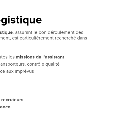
ogistique
istique
, assurant le bon déroulement des
ement, est particulièrement recherché dans
utes les
missions de l'assistant
ansporteurs, contrôle qualité
 face aux imprévus
 recruteurs
ience