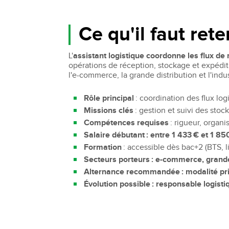
Bachelor Commerce Marketing
Le programme International à l
Ce qu'il faut rete
Bachelor Marketing digital
Étudier à l'international
Bachelor Commerce Marketing
Double diplôme
spécialisation International
L'
assistant logistique coordonne les flux de
Projets et voyages
opérations de réception, stockage et expédi
Bachelor Communication, proje
l'e-commerce, la grande distribution et l'indus
événementiels et digitaux
Programme Disney
Bachelor Communication
Rôle principal
: coordination des flux lo
Marketing d'influence et Brand Con
Missions clés
: gestion et suivi des sto
Bachelor QSE - Qualité Sécurit
Environnement
Compétences requises
: rigueur, organi
Bachelor Luxe – Développeme
Salaire débutant : entre 1 433 € et 1 8
Commercial et Marketing
Formation
: accessible dès bac+2 (BTS, 
Bachelor Tourisme
Secteurs porteurs : e-commerce, grande
Alternance recommandée : modalité priv
Évolution possible : responsable logist