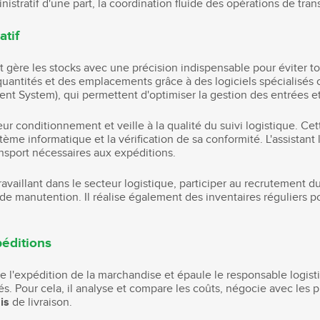
nistratif d'une part, la coordination fluide des opérations de tran
atif
 et gère les stocks avec une précision indispensable pour éviter t
s quantités et des emplacements grâce à des logiciels spécialisé
System), qui permettent d'optimiser la gestion des entrées et s
r conditionnement et veille à la qualité du suivi logistique. Cett
me informatique et la vérification de sa conformité. L'assistant
nsport nécessaires aux expéditions.
travaillant dans le secteur logistique, participer au recrutement d
 de manutention. Il réalise également des inventaires réguliers pou
péditions
 de l'expédition de la marchandise et épaule le responsable logi
s. Pour cela, il analyse et compare les coûts, négocie avec les p
is
de livraison.