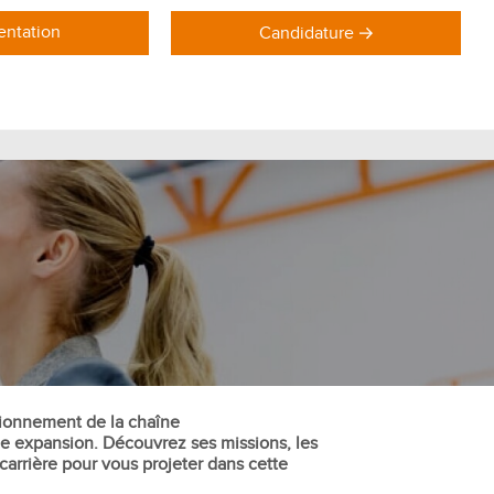
ntation
Candidature
DOMAINES DE FORMATION
Formations Marketing
Formations Commerce
Formations Communication
Formations Achat Logistique
ctionnement de la chaîne
ne expansion. Découvrez ses missions, les
carrière pour vous projeter dans cette