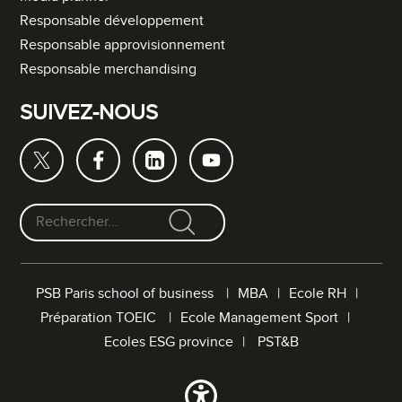
Responsable développement
Responsable approvisionnement
Responsable merchandising
SUIVEZ-NOUS
F
o
r
PSB Paris school of business
MBA
Ecole RH
m
Préparation TOEIC
Ecole Management Sport
u
l
Ecoles ESG province
PST&B
a
i