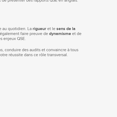
t de présenter des rapports QSE en anglais.
e au quotidien. La
rigueur
et le
sens de la
z également faire preuve de
dynamisme
et de
es enjeux QSE.
s, conduire des audits et convaincre à tous
otre réussite dans ce rôle transversal.