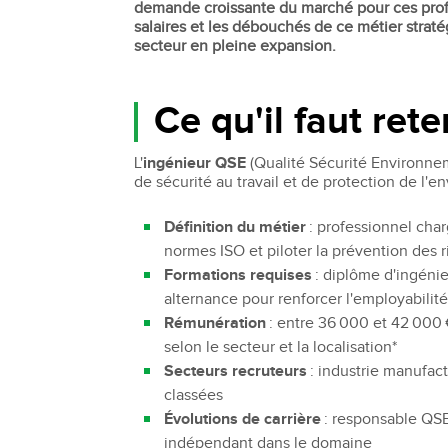
demande croissante du marché pour ces profil
Bachelor Commerce Marketing
salaires et les débouchés de ce métier strat
Le programme International à l
secteur en pleine expansion.
Bachelor Marketing digital
Étudier à l'international
Bachelor Commerce Marketing
Double diplôme
spécialisation International
Ce qu'il faut ret
Projets et voyages
Bachelor Communication, proje
événementiels et digitaux
Programme Disney
L'
ingénieur QSE
(Qualité Sécurité Environn
Bachelor Communication
de sécurité au travail et de protection de l'
Marketing d'influence et Brand Con
Bachelor QSE - Qualité Sécurit
Définition du métier
: professionnel char
Environnement
normes ISO et piloter la prévention des r
Bachelor Luxe – Développeme
Formations requises
: diplôme d'ingénie
Commercial et Marketing
alternance pour renforcer l'employabilit
Bachelor Tourisme
Rémunération
: entre 36 000 et 42 000 
selon le secteur et la localisation*
Secteurs recruteurs
: industrie manufact
classées
Évolutions de carrière
: responsable QSE
indépendant dans le domaine