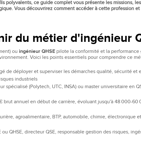
Recruter nos étudiants
Mastère Management des Achats
s polyvalents, ce guide complet vous présente les missions, les
égique. Vous découvrirez comment accéder à cette profession et 
'ESGCI
Former vos collaborateurs
Mastère Supply Chain et e-Logistique
Mastère Marketing du Luxe
Mastère Business Development
enir du métier d'ingénieur
Mastère Marketing Produit :
ts
Cosmétiques et Bien-être
ement) ou
ingénieur QHSE
pilote la conformité et la performance 
Mastère Big Data & Intelligence
environnement. Voici les points essentiels pour comprendre ce mét
Artificielle
tent
é
gé de déployer et superviser les démarches qualité, sécurité et 
MBA
isques industriels
nt
MBA Management et Gestion d'un
ur spécialisé (Polytech, UTC, INSA) ou master universitaire en Q
Centre de Profit
é
€ brut annuel en début de carrière, évoluant jusqu'à 48 000-60
urière, agroalimentaire, BTP, automobile, chimie, électronique et
 ou QHSE, directeur QSE, responsable gestion des risques, ingén