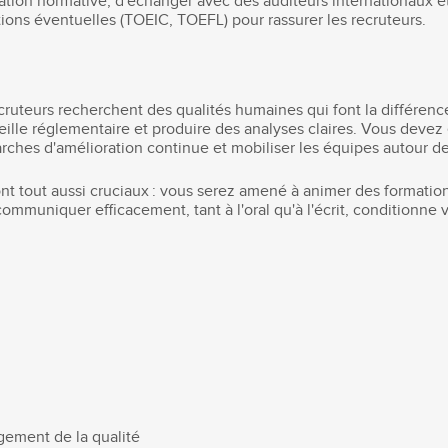
tion normative, d'échanger avec des auditeurs internationaux e
ations éventuelles (TOEIC, TOEFL) pour rassurer les recruteurs.
ruteurs recherchent des qualités humaines qui font la différenc
eille réglementaire et produire des analyses claires. Vous deve
ches d'amélioration continue et mobiliser les équipes autour d
nt tout aussi cruciaux : vous serez amené à animer des formation
communiquer efficacement, tant à l'oral qu'à l'écrit, conditionne v
:
ement de la qualité