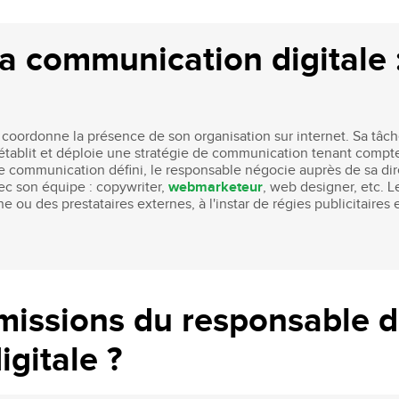
Recruter nos étudiants
Mastère Management des Achats
'ESGCI
Former vos collaborateurs
Mastère Supply Chain et e-Logistique
a communication digitale :
Mastère Marketing du Luxe
Mastère Business Development
Mastère Marketing Produit :
ts
Cosmétiques et Bien-être
coordonne la présence de son organisation sur internet. Sa tâch
Mastère Big Data & Intelligence
 il établit et déploie une stratégie de communication tenant co
Artificielle
communication défini, le responsable négocie auprès de sa direct
tent
vec son équipe : copywriter,
webmarketeur
, web designer, etc. L
é
e ou des prestataires externes, à l'instar de régies publicitaire
MBA
nt
MBA Management et Gestion d'un
Centre de Profit
 missions du responsable d
gitale ?