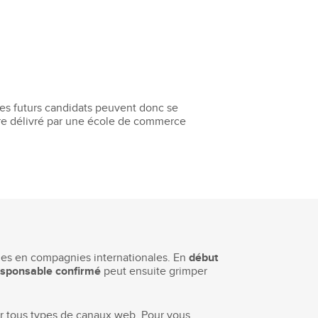
Les futurs candidats peuvent donc se
ère délivré par une école de commerce
les en compagnies internationales. En
début
esponsable confirmé
peut ensuite grimper
ur tous types de canaux web. Pour vous