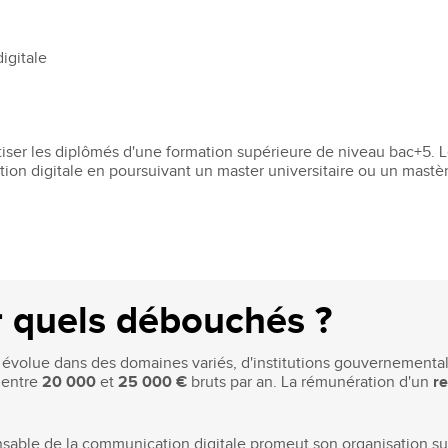
igitale
rtiser les diplômés d'une formation supérieure de niveau bac+5. 
tion digitale en poursuivant un master universitaire ou un mast
r quels débouchés ?
 évolue dans des domaines variés, d'institutions gouvernementa
t entre
20 000
et
25 000 €
bruts par an. La rémunération d'un
r
sable de la communication digitale promeut son organisation s