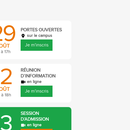
29
PORTES OUVERTES
sur le campus
Je m'inscris
OÛT
 à 17h
12
RÉUNION
D’INFORMATION
en ligne
OÛT
Je m'inscris
 à 18h
13
SESSION
D’ADMISSION
en ligne