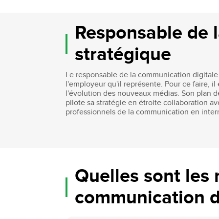
Bachelor Commerce Marketing
Le programme International à l
Responsable de l
Bachelor Marketing digital
Étudier à l'international
Bachelor Commerce Marketing
Double diplôme
stratégique
spécialisation International
Projets et voyages
Bachelor Communication, proje
événementiels et digitaux
Programme Disney
Le responsable de la communication digitale 
l'employeur qu'il représente. Pour ce faire,
Bachelor Communication
l'évolution des nouveaux médias. Son plan de 
Marketing d'influence et Brand Con
pilote sa stratégie en étroite collaboration a
Bachelor QSE - Qualité Sécurit
professionnels de la communication en intern
Environnement
Bachelor Luxe – Développeme
Commercial et Marketing
Bachelor Tourisme
Quelles sont les
communication di