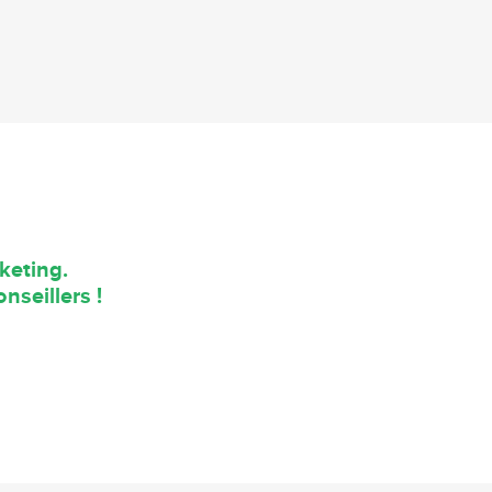
keting.
nseillers !