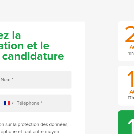
z la
tion et le
A
 candidature
11h
A
17h
on sur la protection des données,
téléphone et tout autre moyen