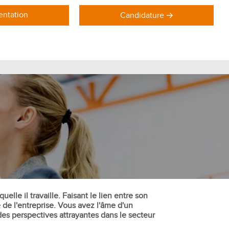
ntation
Candidature
DOMAINES DE FORMATION
Formations Marketing
Formations Commerce
Formations Communication
Formations Achat Logistique
lle il travaille. Faisant le lien entre son
de l'entreprise. Vous avez l'âme d'un
es perspectives attrayantes dans le secteur