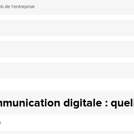
b de l'entreprise
b
unication digitale : que
n