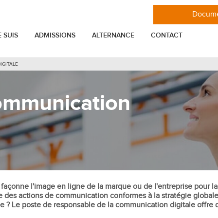
Docume
E SUIS
ADMISSIONS
ALTERNANCE
CONTACT
IGITALE
VIE ÉTUDIANTE
MASTÈRES
ommunication
er
Toutes les actualités de l'ESGCI
Mastère Stratégie et Marketing
Les associations étudiantes de l'ESGCI
Mastère Marketing Digital
nnel
Se loger à Paris en étudiant à l'ESGCI
Mastère Ingénieur commercial IT
Mastère Entrepreneuriat Management
elation Client
Glossaire
de projet et consulting
ENTREPRISE
Mastère International Business
tion
Mastère Marketing et Communication
açonne l'image en ligne de la marque ou de l'entreprise pour laque
Entreprise
e des actions de communication conformes à la stratégie globale 
Mastère Communication digitale,
cial
Projets professionnels
 ? Le poste de responsable de la communication digitale offre d
réseaux sociaux et influence
reprise