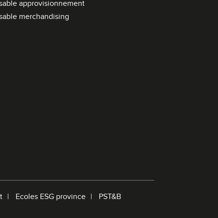
sable approvisionnement
e
sable merchandising
d
e
r
e
c
h
e
r
c
h
e
t
Ecoles ESG province
PST&B