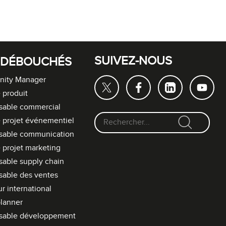
SUIVEZ-NOUS
 DÉBOUCHÉS
ity Manager
 produit
sable commercial
 projet événementiel
F
sable communication
o
 projet marketing
r
able supply chain
m
able des ventes
u
l
r international
a
lanner
i
sable développement
r