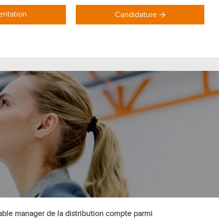
ntation
Candidature
DOMAINES DE FORMATION
Formations Marketing
Formations Commerce
Formations Communication
Formations Achat Logistique
nsable manager de la distribution compte parmi