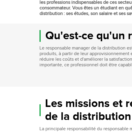
les professions indispensables de ces secteu
Bachelor Commerce Marketing
consommateur. Vous êtes un étudiant en quêt
Le programme International à l
distribution : ses études, son salaire et ses sav
Bachelor Marketing digital
Étudier à l'international
Bachelor Commerce Marketing
Double diplôme
spécialisation International
Qu'est-ce qu'un 
Projets et voyages
Bachelor Communication, proje
événementiels et digitaux
Programme Disney
Le responsable manager de la distribution est
Bachelor Communication
produits, à partir de leur approvisionnement 
Marketing d'influence et Brand Con
réduire les coûts et d'améliorer la satisfacti
Bachelor QSE - Qualité Sécurit
importante, ce professionnel doit être capabl
Environnement
Bachelor Luxe – Développeme
Commercial et Marketing
Bachelor Tourisme
Les missions et 
de la distribution
La principale responsabilité du responsable m