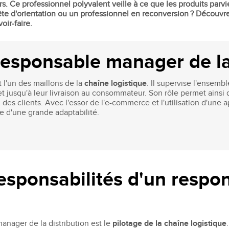
Recruter nos étudiants
Mastère Management des Achats
rs. Ce professionnel polyvalent veille à ce que les produits par
e d'orientation ou un professionnel en reconversion ? Découvr
'ESGCI
Former vos collaborateurs
Mastère Supply Chain et e-Logistique
oir-faire.
Mastère Marketing du Luxe
Mastère Business Development
responsable manager de la 
Mastère Marketing Produit :
ts
Cosmétiques et Bien-être
 l'un des maillons de la
chaîne logistique
. Il supervise l'ensem
Mastère Big Data & Intelligence
et jusqu'à leur livraison au consommateur. Son rôle permet ainsi 
Artificielle
tent
on des clients. Avec l'essor de l'e-commerce et l'utilisation d'un
é
e d'une grande adaptabilité.
MBA
nt
MBA Management et Gestion d'un
Centre de Profit
responsabilités d'un resp
anager de la distribution est le
pilotage de la chaîne logistique