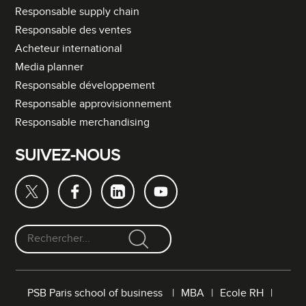
Responsable supply chain
Responsable des ventes
Acheteur international
Media planner
Responsable développement
Responsable approvisionnement
Responsable merchandising
SUIVEZ-NOUS
F
o
r
PSB Paris school of business
MBA
Ecole RH
m