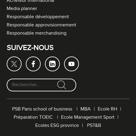
Acheteur international
Media planner
Responsable développement
Responsable approvisionnement
Responsable merchandising
SUIVEZ-NOUS
F
o
r
PSB Paris school of business
MBA
Ecole RH
m
Préparation TOEIC
Ecole Management Sport
u
l
Ecoles ESG province
PST&B
a