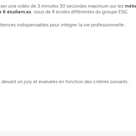
Recruter nos étudiants
Mastère Management des Achats
aliser une vidéo de 3 minutes 30 secondes maximum sur les
métie
'ESGCI
Former vos collaborateurs
Mastère Supply Chain et e-Logistique
à 6 étudiant.es
, issus de 4 écoles différentes du groupe ESG.
Mastère Marketing du Luxe
étences indispensables pour intégrer la vie professionnelle :
Mastère Business Development
Mastère Marketing Produit :
ts
Cosmétiques et Bien-être
Mastère Big Data & Intelligence
Artificielle
tent
é
MBA
nt
devant un jury et évaluées en fonction des critères suivants :
MBA Management et Gestion d'un
Centre de Profit