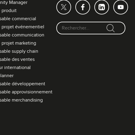
ity Manager
 produit
sable commercial
 projet événementiel
F
sable communication
o
 projet marketing
r
able supply chain
m
able des ventes
u
l
r international
a
lanner
i
sable développement
r
sable approvisionnement
e
sable merchandising
d
e
r
e
c