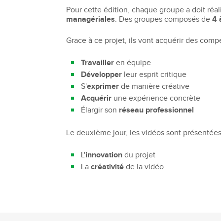
Pour cette édition, chaque groupe a doit ré
Bachelor Commerce Marketing
Le programme International à l
managériales
. Des groupes composés de
4 
Bachelor Marketing digital
Étudier à l'international
Bachelor Commerce Marketing
Grace à ce projet, ils vont acquérir des comp
Double diplôme
spécialisation International
Projets et voyages
Travailler
en équipe
Bachelor Communication, proje
événementiels et digitaux
Développer
leur esprit critique
Programme Disney
S'
exprimer
de manière créative
Bachelor Communication
Marketing d'influence et Brand Con
Acquérir
une expérience concrète
Bachelor QSE - Qualité Sécurit
Élargir son
réseau professionnel
Environnement
Bachelor Luxe – Développeme
Le deuxième jour, les vidéos sont présentées 
Commercial et Marketing
Bachelor Tourisme
L'
innovation
du projet
La
créativité
de la vidéo