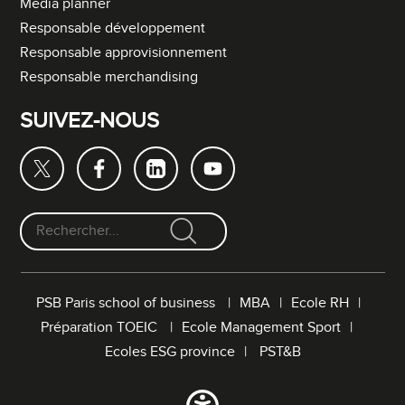
Media planner
Responsable développement
Responsable approvisionnement
Responsable merchandising
SUIVEZ-NOUS
F
o
r
PSB Paris school of business
MBA
Ecole RH
m
Préparation TOEIC
Ecole Management Sport
u
l
Ecoles ESG province
PST&B
a
i