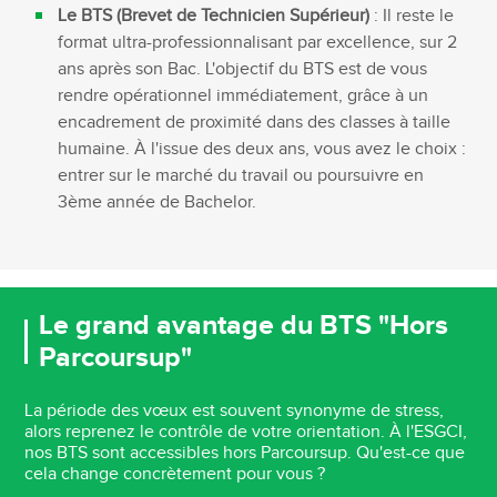
Le BTS (Brevet de Technicien Supérieur)
: Il reste le
format ultra-professionnalisant par excellence, sur 2
ans après son Bac. L'objectif du BTS est de vous
rendre opérationnel immédiatement, grâce à un
encadrement de proximité dans des classes à taille
humaine. À l'issue des deux ans, vous avez le choix :
entrer sur le marché du travail ou poursuivre en
3ème année de Bachelor.
Le grand avantage du BTS "Hors
Parcoursup"
La période des vœux est souvent synonyme de stress,
alors reprenez le contrôle de votre orientation. À l'ESGCI,
nos BTS sont accessibles hors Parcoursup
. Qu'est-ce que
cela change concrètement pour vous ?