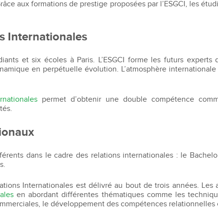
Recruter nos étudiants
Mastère Management des Achats
ce aux formations de prestige proposées par l’ESGCI, les étudi
'ESGCI
Former vos collaborateurs
Mastère Supply Chain et e-Logistique
Mastère Marketing du Luxe
s Internationales
Mastère Business Development
Mastère Marketing Produit :
nts et six écoles à Paris. L’ESGCI forme les futurs experts 
ts
Cosmétiques et Bien-être
namique en perpétuelle évolution. L’atmosphère internationale
Mastère Big Data & Intelligence
Artificielle
tent
rnationales
permet d’obtenir une double compétence commercia
é
étés.
MBA
nt
tionaux
MBA Management et Gestion d'un
Centre de Profit
férents dans le cadre des relations internationales : le Bachelo
s.
tions Internationales est délivré au bout de trois années. Les
ales
en abordant différentes thématiques comme les techniques
 commerciales, le développement des compétences relationnelles e