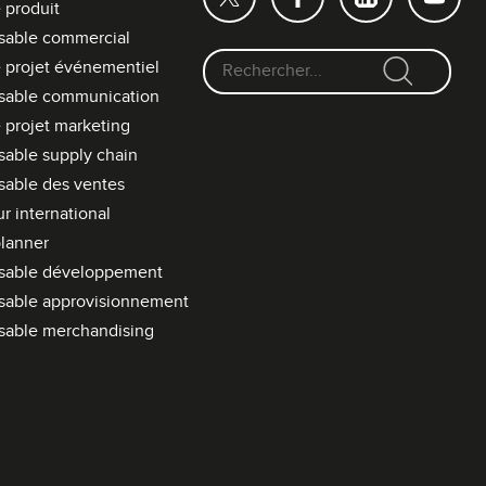
 produit
sable commercial
 projet événementiel
F
sable communication
o
 projet marketing
r
able supply chain
m
able des ventes
u
l
r international
a
lanner
i
sable développement
r
sable approvisionnement
e
sable merchandising
d
e
r
e
c
h