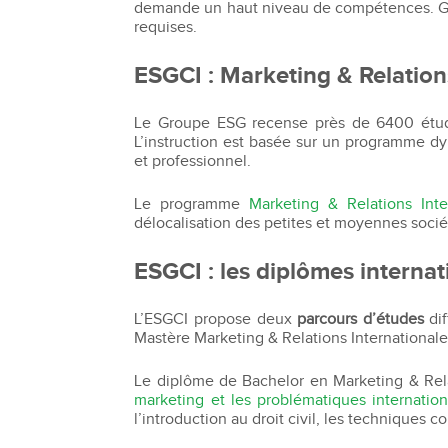
demande un haut niveau de compétences. Grâ
Bachelor Commerce Marketing
requises.
Le programme International à l
Bachelor Marketing digital
Étudier à l'international
ESGCI : Marketing & Relation
Bachelor Commerce Marketing
Double diplôme
spécialisation International
Projets et voyages
Le Groupe ESG recense près de 6400 étudia
Bachelor Communication, proje
L’instruction est basée sur un programme dy
événementiels et digitaux
Programme Disney
et professionnel.
Bachelor Communication
Marketing d'influence et Brand Con
Le programme
Marketing & Relations Inte
Bachelor QSE - Qualité Sécurit
délocalisation des petites et moyennes soci
Environnement
Bachelor Luxe – Développeme
ESGCI : les diplômes interna
Commercial et Marketing
Bachelor Tourisme
L’ESGCI propose deux
parcours d’études
dif
Mastère Marketing & Relations Internationale
Le diplôme de Bachelor en Marketing & Rela
marketing et les problématiques internation
l’introduction au droit civil, les techniques