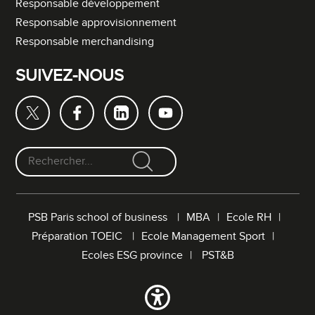
Responsable développement
Responsable approvisionnement
Responsable merchandising
SUIVEZ-NOUS
F
o
r
PSB Paris school of business
MBA
Ecole RH
m
Préparation TOEIC
Ecole Management Sport
u
l
Ecoles ESG province
PST&B
a
i
r