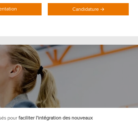
ntation
Candidature
DOMAINES DE FORMATION
Formations Marketing
Formations Commerce
Formations Communication
Formations Achat Logistique
isés pour
faciliter l'intégration des nouveaux