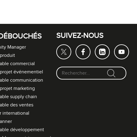
SUIVEZ-NOUS
DÉBOUCHÉS
ty Manager
produit
able commercial
projet événementiel
F
able communication
o
projet marketing
r
ble supply chain
m
able des ventes
u
l
 international
a
lanner
i
able développement
r