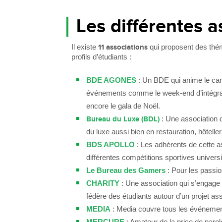
Les différentes a
Il existe
11 associations
qui proposent des thé
profils d’étudiants :
BDE AGONES
: Un BDE qui anime le ca
événements comme le week-end d’intégrat
encore le gala de Noël.
Bureau du Luxe (BDL)
: Une association 
du luxe aussi bien en restauration, hôtell
BDS APOLLO
: Les adhérents de cette as
différentes compétitions sportives universi
Le Bureau des Gamers
: Pour les passio
CHARITY
: Une association qui s’engage
fédère des étudiants autour d’un projet ass
MEDIA
: Media couvre tous les événement
MERCURE
: Amateur de la prise de parol