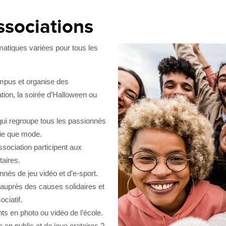
ssociations
matiques variées pour tous les
mpus et organise des
ion, la soirée d’Halloween ou
qui regroupe tous les passionnés
erie que mode.
sociation participent aux
taires.
nnés de jeu vidéo et d’e-sport.
 auprès des causes solidaires et
ociatif.
s en photo ou vidéo de l’école.
e en public et de joue oratoires ?