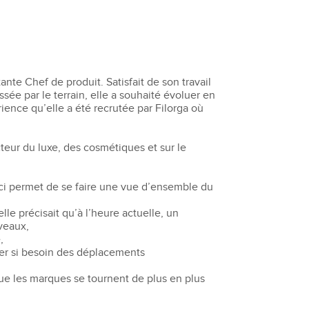
nte Chef de produit. Satisfait de son travail
sée par le terrain, elle a souhaité évoluer en
ence qu’elle a été recrutée par Filorga où
cteur du luxe, des cosmétiques et sur le
eci permet de se faire une vue d’ensemble du
lle précisait qu’à l’heure actuelle, un
iveaux,
,
uer si besoin des déplacements
que les marques se tournent de plus en plus