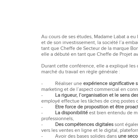
Bachelor Commerce Marketing
Le programme International à l
Bachelor Marketing digital
Étudier à l'international
Bachelor Commerce Marketing
Double diplôme
spécialisation International
Au cours de ses études, Madame Labat a eu l’o
Projets et voyages
Bachelor Communication, proje
et de son investissement, la société l’a emba
événementiels et digitaux
Programme Disney
tant que Cheffe de Secteur de la marque Bonn
elle a débuté en tant que Cheffe de Projet a
Bachelor Communication
Marketing d'influence et Brand Con
Durant cette conférence, elle a expliqué les 
Bachelor QSE - Qualité Sécurit
marché du travail en règle générale :
Environnement
Bachelor Luxe – Développeme
- Réaliser une
expérience significative s
Commercial et Marketing
marketing et de l’aspect commercial en connai
-
La rigueur, l’organisation et le sens des
Bachelor Tourisme
employé effectue les tâches de cinq postes di
-
Etre force de proposition et être proact
-
La disponibilité
est bien entendu de mi
professionnels,
-
Des compétences digitales
sont égalem
vers les ventes en ligne et le digital, platefo
- Avoir des bases solides dans
une seco