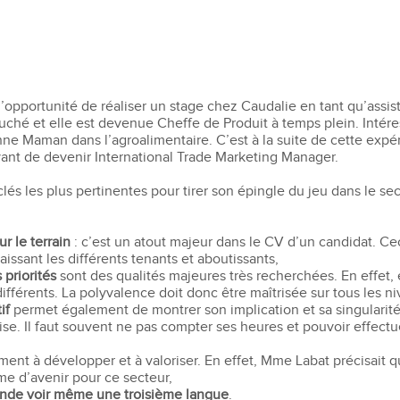
Recruter nos étudiants
Mastère Management des Achats
'ESGCI
Former vos collaborateurs
Mastère Supply Chain et e-Logistique
Mastère Marketing du Luxe
Mastère Business Development
pportunité de réaliser un stage chez Caudalie en tant qu’assista
Mastère Marketing Produit :
ts
uché et elle est devenue Cheffe de Produit à temps plein. Intéres
Cosmétiques et Bien-être
e Maman dans l’agroalimentaire. C’est à la suite de cette expéri
Mastère Big Data & Intelligence
vant de devenir International Trade Marketing Manager.
Artificielle
tent
clés les plus pertinentes pour tirer son épingle du jeu dans le se
é
MBA
nt
ur le terrain
: c’est un atout majeur dans le CV d’un candidat. C
MBA Management et Gestion d'un
ssant les différents tenants et aboutissants,
Centre de Profit
 priorités
sont des qualités majeures très recherchées. En effet, e
fférents. La polyvalence doit donc être maîtrisée sur tous les n
if
permet également de montrer son implication et sa singularité
se. Il faut souvent ne pas compter ses heures et pouvoir effect
ent à développer et à valoriser. En effet, Mme Labat précisait 
rme d’avenir pour ce secteur,
nde voir même une troisième langue
.