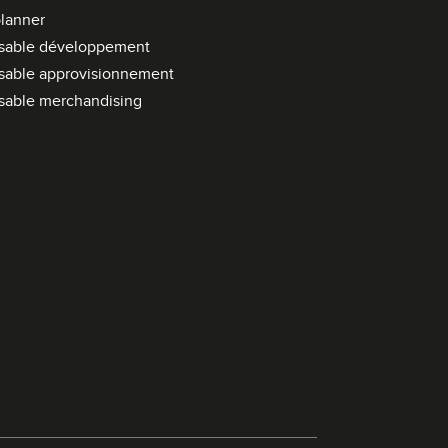
a
lanner
i
sable développement
r
sable approvisionnement
e
sable merchandising
d
e
r
e
c
h
e
r
c
h
e