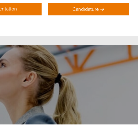
ntation
Candidature
DOMAINES DE FORMATION
Formations Marketing
Formations Commerce
Formations Communication
Formations Achat Logistique