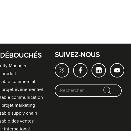
SUIVEZ-NOUS
 DÉBOUCHÉS
ity Manager
 produit
sable commercial
 projet événementiel
F
sable communication
o
 projet marketing
r
able supply chain
m
able des ventes
u
l
r international