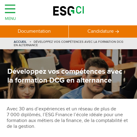
MENU
Documentation
Candidature
VOUS
ACCUEIL
DÉVELOPPEZ VOS COMPÉTENCES AVEC LA FORMATION DCG
ÊTES
EN ALTERNANCE
ICI
Développez vos compétences avec
la formation DCG en alternance
Avec 30 ans d’expériences et un réseau de plus de
7 000 diplômés, l’ESG Finance l’école idéale pour une
formation aux métiers de la finance, de la comptabilité et
de la gestion.