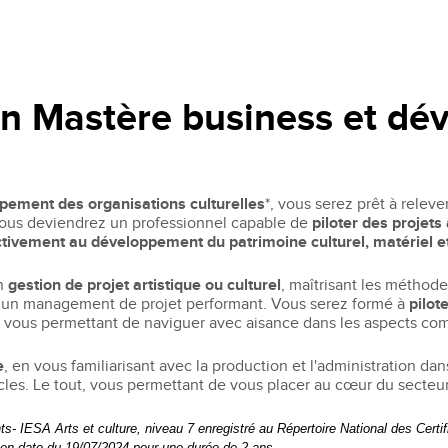
on Mastère business et d
pement des organisations culturelles
*, vous serez prêt à releve
 Vous deviendrez un professionnel capable de
piloter des projet
activement au développement du patrimoine culturel, matériel e
en
gestion de projet artistique ou culturel
, maîtrisant les méthode
 un management de projet performant. Vous serez formé à
pilote
s, vous permettant de naviguer avec aisance dans les aspects comp
e
, en vous familiarisant avec la production et l'administration dan
acles. Le tout, vous permettant de vous placer au cœur du secteu
ts- IESA Arts et culture, niveau 7 enregistré au Répertoire National des Cert
 en date du 19/07/2024 pour une durée de 2 ans