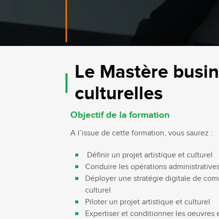
Bachelor Commerce Marketing
Le programme International à l
Bachelor Marketing digital
Étudier à l'international
Bachelor Commerce Marketing
Double diplôme
spécialisation International
Projets et voyages
Bachelor Communication, proje
Le Mastère busin
événementiels et digitaux
Programme Disney
Bachelor Communication
culturelles
Marketing d'influence et Brand Con
Bachelor QSE - Qualité Sécurit
Objectif de la formation
Environnement
Bachelor Luxe – Développeme
A l’issue de cette formation, vous saurez :
Commercial et Marketing
Bachelor Tourisme
Définir un projet artistique et culturel
Conduire les opérations administratives 
Déployer une stratégie digitale de comme
culturel
Piloter un projet artistique et culturel
Expertiser et conditionner les oeuvres et