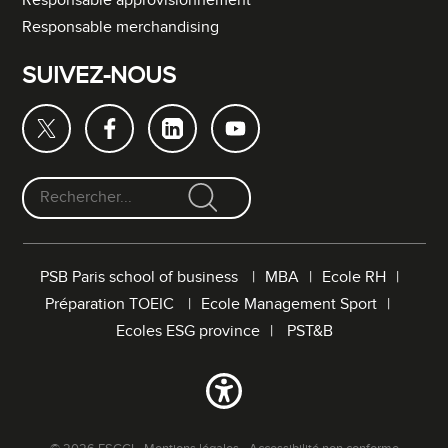
Responsable approvisionnement
Responsable merchandising
SUIVEZ-NOUS
F
o
r
PSB Paris school of business
MBA
Ecole RH
m
Préparation TOEIC
Ecole Management Sport
u
l
Ecoles ESG province
PST&B
a
i
r
e