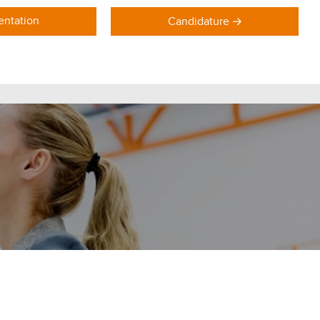
ntation
Candidature
DOMAINES DE FORMATION
Formations Marketing
Formations Commerce
Formations Communication
Formations Achat Logistique