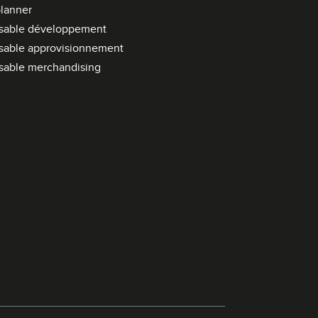
a
lanner
i
sable développement
r
sable approvisionnement
e
sable merchandising
d
e
r
e
c
h
e
r
c
h
e