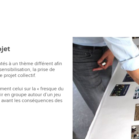
Recruter nos étudiants
Mastère Management des Achats
'ESGCI
Former vos collaborateurs
Mastère Supply Chain et e-Logistique
Mastère Marketing du Luxe
Mastère Business Development
Mastère Marketing Produit :
ts
Cosmétiques et Bien-être
ojet
Mastère Big Data & Intelligence
Artificielle
tent
ntés à un thème différent afin
é
sensibilisation, la prise de
MBA
 projet collectif.
nt
MBA Management et Gestion d'un
ment celui sur la « fresque du
Centre de Profit
chir en groupe autour d’un jeu
n avant les conséquences des