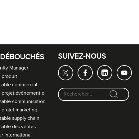
SUIVEZ-NOUS
 DÉBOUCHÉS
ity Manager
 produit
sable commercial
 projet événementiel
F
sable communication
o
 projet marketing
r
able supply chain
m
able des ventes
u
l
r international