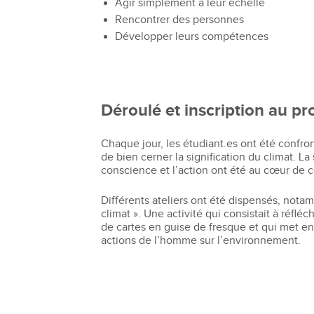
Agir simplement à leur échelle
Bachelor Commerce Marketing
Rencontrer des personnes
Le programme International à l
Développer leurs compétences
Bachelor Marketing digital
Étudier à l'international
Bachelor Commerce Marketing
Double diplôme
spécialisation International
Projets et voyages
Bachelor Communication, proje
événementiels et digitaux
Programme Disney
Déroulé et inscription au pr
Bachelor Communication
Marketing d'influence et Brand Con
Chaque jour, les étudiant.es ont été confro
Bachelor QSE - Qualité Sécurit
de bien cerner la signification du climat. La 
Environnement
conscience et l’action ont été au cœur de ce
Bachelor Luxe – Développeme
Commercial et Marketing
Différents ateliers ont été dispensés, notam
climat ». Une activité qui consistait à réflé
Bachelor Tourisme
de cartes en guise de fresque et qui met e
actions de l’homme sur l’environnement.