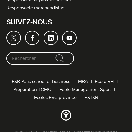
Responsable approvisionnement
Responsable merchandising
SUIVEZ-NOUS
F
o
r
PSB Paris school of business
MBA
Ecole RH
m
Préparation TOEIC
Ecole Management Sport
u
l
Ecoles ESG province
PST&B
a
i
r
e