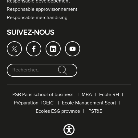
Responsable développement
Responsable approvisionnement
Responsable merchandising
SUIVEZ-NOUS
F
o
r
PSB Paris school of business
MBA
Ecole RH
m
Préparation TOEIC
Ecole Management Sport
u
l
Ecoles ESG province
PST&B
a
i
r