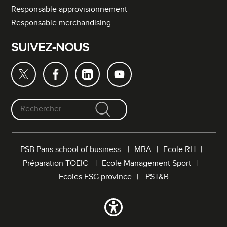
Responsable approvisionnement
Responsable merchandising
SUIVEZ-NOUS
F
o
r
PSB Paris school of business
MBA
Ecole RH
m
Préparation TOEIC
Ecole Management Sport
u
l
Ecoles ESG province
PST&B
a
i
r
e