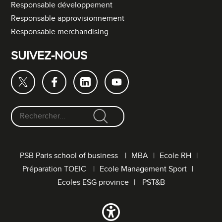
Responsable développement
Responsable approvisionnement
Responsable merchandising
SUIVEZ-NOUS
F
o
r
PSB Paris school of business
MBA
Ecole RH
m
Préparation TOEIC
Ecole Management Sport
u
l
Ecoles ESG province
PST&B
a
i
r