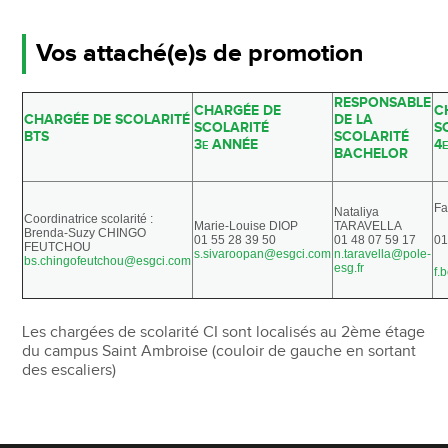
Vos attaché(e)s de promotion
RESPONSABLE
CHARGÉE DE
C
CHARGÉE DE SCOLARITÉ
DE LA
SCOLARITÉ
S
BTS
SCOLARITÉ
3
ANNÉE
4
E
BACHELOR
F
Nataliya
Coordinatrice scolarité :
Marie-Louise DIOP
TARAVELLA
Brenda-Suzy CHINGO
01 55 28 39 50
01 48 07 59 17
01
FEUTCHOU
s.sivaroopan@esgci.com
n.taravella@pole-
bs.chingofeutchou@esgci.com
esg.fr
f.
Les chargées de scolarité CI sont localisés au 2ème étage
du campus Saint Ambroise (couloir de gauche en sortant
des escaliers)