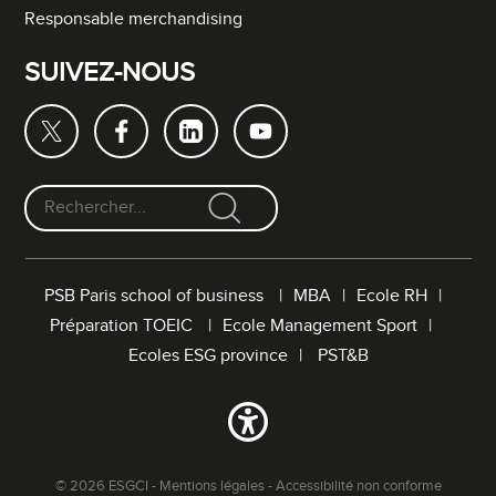
Responsable merchandising
SUIVEZ-NOUS
F
o
r
PSB Paris school of business
MBA
Ecole RH
m
Préparation TOEIC
Ecole Management Sport
u
l
Ecoles ESG province
PST&B
a
i
r
e
d
© 2026 ESGCI -
Mentions légales
-
Accessibilité non conforme