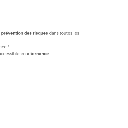
a
prévention des risques
dans toutes les
nce.*
 accessible en
alternance
.