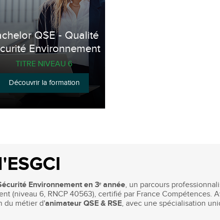
chelor QSE - Qualité
curité Environnement
TITRE NIVEAU 6
Découvrir la formation
 l'ESGCI
Sécurité Environnement en 3ᵉ année
, un parcours professionnali
nt (niveau 6, RNCP 40563), certifié par France Compétences. Av
n du métier d'
animateur QSE & RSE
, avec une spécialisation uni