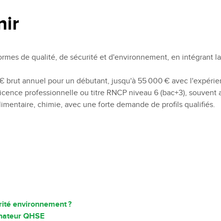
Recruter nos étudiants
Mastère Management des Achats
'ESGCI
Former vos collaborateurs
Mastère Supply Chain et e-Logistique
nir
Mastère Marketing du Luxe
Mastère Business Development
ormes de qualité, de sécurité et d'environnement, en intégrant l
Mastère Marketing Produit :
ts
Cosmétiques et Bien-être
€ brut annuel pour un débutant, jusqu'à 55 000 € avec l'expérie
Mastère Big Data & Intelligence
Artificielle
 licence professionnelle ou titre RNCP niveau 6 (bac+3), souvent
tent
alimentaire, chimie, avec une forte demande de profils qualifiés.
é
MBA
nt
MBA Management et Gestion d'un
Centre de Profit
rité environnement ?
inateur QHSE