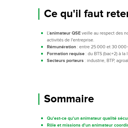
Bachelor Commerce Marketing
Le programme International à l
Ce qu'il faut rete
Bachelor Marketing digital
Étudier à l'international
Bachelor Commerce Marketing
Double diplôme
spécialisation International
L'
animateur QSE
veille au respect des n
Projets et voyages
Bachelor Communication, proje
activités de l'entreprise.
événementiels et digitaux
Programme Disney
Rémunération
: entre 25 000 et 30 000 
Bachelor Communication
Formation requise
: du BTS (bac+2) à la
Marketing d'influence et Brand Con
Secteurs porteurs
: industrie, BTP, agro
Bachelor QSE - Qualité Sécurit
Environnement
Bachelor Luxe – Développeme
Commercial et Marketing
Bachelor Tourisme
Sommaire
Qu'est-ce qu'un animateur qualité sécu
Rôle et missions d'un animateur coord