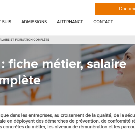
Docume
E SUIS
ADMISSIONS
ALTERNANCE
CONTACT
 SALAIRE ET FORMATION COMPLÈTE
VIE ÉTUDIANTE
MASTÈRES
 fiche métier, salaire
er
Toutes les actualités de l'ESGCI
Mastère Stratégie et Marketing
Les associations étudiantes de l'ESGCI
Mastère Marketing Digital
omplète
nnel
Se loger à Paris en étudiant à l'ESGCI
Mastère Ingénieur commercial IT
Mastère Entrepreneuriat Management
elation Client
Glossaire
de projet et consulting
ENTREPRISE
Mastère International Business
tion
Mastère Marketing et Communication
que dans les entreprises, au croisement de la qualité, de la séc
Entreprise
ale en déployant des démarches de prévention, de conformité ré
Mastère Communication digitale,
cial
Projets professionnels
ns concrètes du métier, les niveaux de rémunération et les parco
réseaux sociaux et influence
reprise