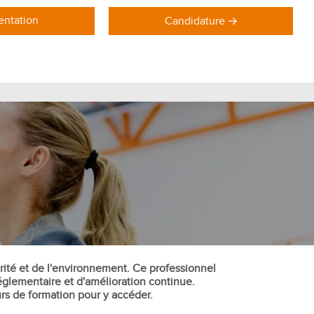
ntation
Candidature
DOMAINES DE FORMATION
Formations Marketing
Formations Commerce
Formations Communication
Formations Achat Logistique
urité et de l'environnement. Ce professionnel
glementaire et d'amélioration continue.
urs de formation pour y accéder.