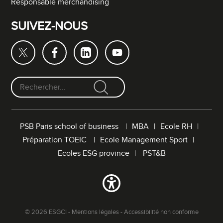
Responsable merchandising
SUIVEZ-NOUS
F
o
r
PSB Paris school of business
MBA
Ecole RH
m
Préparation TOEIC
Ecole Management Sport
u
l
Ecoles ESG province
PST&B
a
i
r
e
d
© 2026 ESGCI -
Mentions légales
-
Accessibilité non conforme