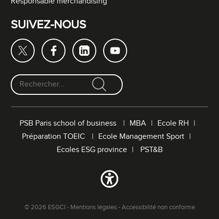
Responsable merchandising
SUIVEZ-NOUS
F
o
r
PSB Paris school of business
MBA
Ecole RH
m
Préparation TOEIC
Ecole Management Sport
u
l
Ecoles ESG province
PST&B
a
i
r
e
d
© 2026 ESGCI -
Mentions légales
-
Accessibilité non conforme
e