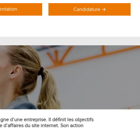
ntation
Candidature
DOMAINES DE FORMATION
Formations Marketing
Formations Commerce
Formations Communication
Formations Achat Logistique
ne d’une entreprise. Il définit les objectifs
d’affaires du site internet. Son action