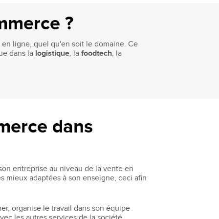
ommerce ?
en ligne, quel qu'en soit le domaine. Ce
ue dans la
logistique
, la
foodtech
, la
mmerce dans
son entreprise au niveau de la vente en
es mieux adaptées à son enseigne, ceci afin
r, organise le travail dans son équipe
avec les autres services de la société.