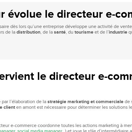
Recruter nos étudiants
Mastère Management des Achats
'ESGCI
Former vos collaborateurs
Mastère Supply Chain et e-Logistique
r évolue le directeur e-c
Mastère Marketing du Luxe
ire dès lors qu’une entreprise développe une activité de vente 
Mastère Business Development
urs de la
distribution
, de la
santé
, du
tourisme
et de l’
industrie
q
Mastère Marketing Produit :
ts
Cosmétiques et Bien-être
Mastère Big Data & Intelligence
Artificielle
tent
é
MBA
tervient le directeur e-co
nt
MBA Management et Gestion d'un
Centre de Profit
par l’élaboration de la
stratégie marketing et commerciale
de 
e client
en amont est nécessaire pour déterminer les solutions l
ecteur e-commerce coordonne toutes les actions marketing à mene
manager
,
social media manager
…) et joue le rôle d’intermédiaire 