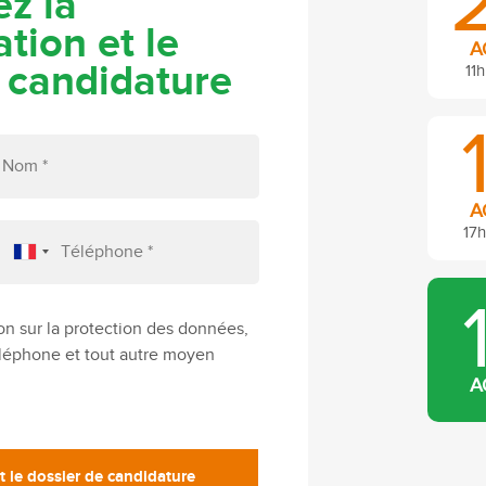
z la
tion et le
A
 candidature
11h
A
17h
on sur la protection des données,
téléphone et tout autre moyen
A