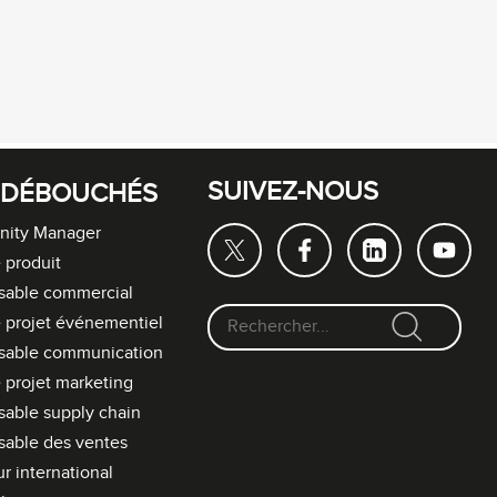
SUIVEZ-NOUS
 DÉBOUCHÉS
ity Manager
 produit
sable commercial
 projet événementiel
F
sable communication
o
 projet marketing
r
able supply chain
m
able des ventes
u
l
r international