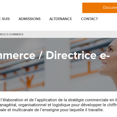
Docume
E SUIS
ADMISSIONS
ALTERNANCE
CONTACT
TRICE E-COMMERCE
VIE ÉTUDIANTE
MASTÈRES
merce / Directrice e-
er
Toutes les actualités de l'ESGCI
Mastère Stratégie et Marketing
Les associations étudiantes de l'ESGCI
Mastère Marketing Digital
nnel
Se loger à Paris en étudiant à l'ESGCI
Mastère Ingénieur commercial IT
Mastère Entrepreneuriat Management
elation Client
Glossaire
de projet et consulting
ENTREPRISE
Mastère International Business
tion
Mastère Marketing et Communication
laboration et de l’application de la stratégie commerciale en lig
Entreprise
agérial, organisationnel et logistique pour développer le chiffre 
Mastère Communication digitale,
cial
Projets professionnels
e et multicanale de l’enseigne pour laquelle il travaille.
réseaux sociaux et influence
reprise