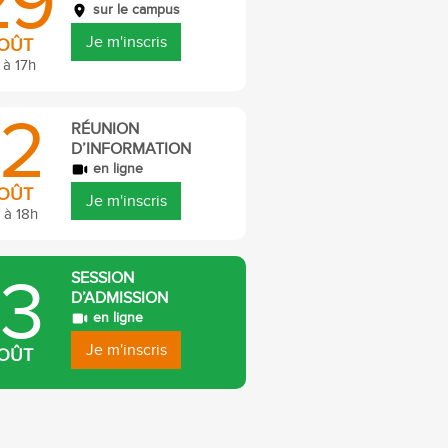
29
sur le campus
Je m'inscris
OÛT
 à 17h
12
RÉUNION
D’INFORMATION
en ligne
OÛT
Je m'inscris
 à 18h
13
SESSION
D’ADMISSION
en ligne
Je m'inscris
OÛT