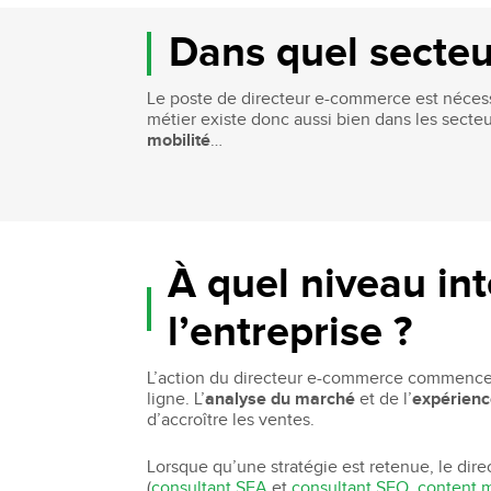
Bachelor Commerce Marketing
Le programme International à l
Dans quel secteu
Bachelor Marketing digital
Étudier à l'international
Bachelor Commerce Marketing
Le poste de directeur e-commerce est nécessa
Double diplôme
spécialisation International
métier existe donc aussi bien dans les secte
Projets et voyages
mobilité
…
Bachelor Communication, proje
événementiels et digitaux
Programme Disney
Bachelor Communication
Marketing d'influence et Brand Con
Bachelor QSE - Qualité Sécurit
Environnement
À quel niveau in
Bachelor Luxe – Développeme
Commercial et Marketing
l’entreprise ?
Bachelor Tourisme
L’action du directeur e-commerce commence 
ligne. L’
analyse du marché
et de l’
expérienc
d’accroître les ventes.
Lorsque qu’une stratégie est retenue, le dir
(
consultant SEA
et
consultant SEO
,
content 