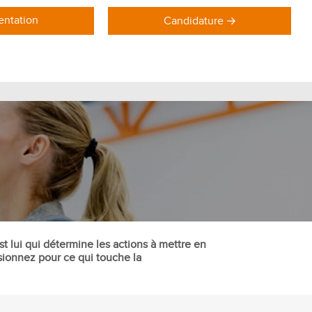
ntation
Candidature
DOMAINES DE FORMATION
Formations Marketing
Formations Commerce
Formations Communication
Formations Achat Logistique
t lui qui détermine les actions à mettre en
sionnez pour ce qui touche la