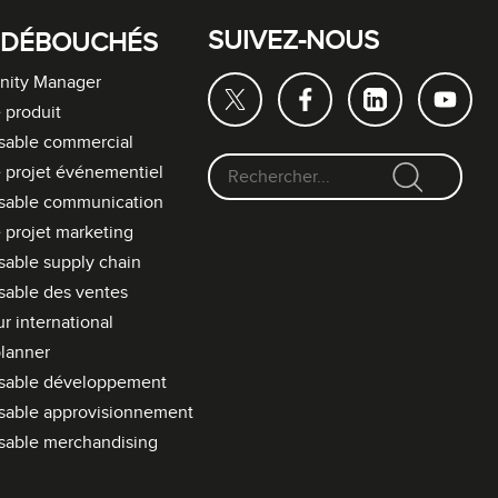
SUIVEZ-NOUS
 DÉBOUCHÉS
ity Manager
 produit
sable commercial
 projet événementiel
F
sable communication
o
 projet marketing
r
able supply chain
m
able des ventes
u
l
r international
a
lanner
i
sable développement
r
sable approvisionnement
e
sable merchandising
d
e