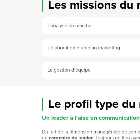
Les missions du
Bachelor Commerce Marketing
Le programme International à l
Bachelor Marketing digital
Étudier à l'international
Bachelor Commerce Marketing
L’analyse du marché
Double diplôme
spécialisation International
Projets et voyages
Bachelor Communication, proje
événementiels et digitaux
Programme Disney
L’élaboration d’un plan marketing
Bachelor Communication
Marketing d'influence et Brand Con
Bachelor QSE - Qualité Sécurit
La gestion d’équipe
Environnement
Bachelor Luxe – Développeme
Commercial et Marketing
Bachelor Tourisme
Le profil type d
Un leader à l’aise en communication
Du fait de la dimension managériale de son 
un
caractère de leader
. Toujours en lien ave