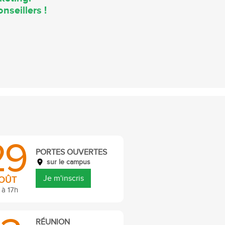
nseillers !
29
PORTES OUVERTES
sur le campus
Je m'inscris
OÛT
 à 17h
RÉUNION