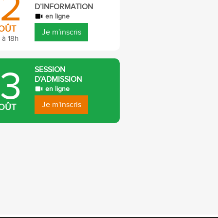
12
D’INFORMATION
en ligne
OÛT
Je m'inscris
 à 18h
13
SESSION
D’ADMISSION
en ligne
Je m'inscris
OÛT