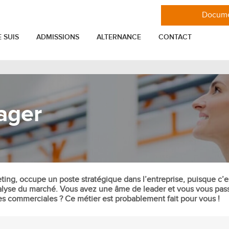
Docume
E SUIS
ADMISSIONS
ALTERNANCE
CONTACT
VIE ÉTUDIANTE
MASTÈRES
ager
er
Toutes les actualités de l'ESGCI
Mastère Stratégie et Marketing
Les associations étudiantes de l'ESGCI
Mastère Marketing Digital
nnel
Se loger à Paris en étudiant à l'ESGCI
Mastère Ingénieur commercial IT
Mastère Entrepreneuriat Management
elation Client
Glossaire
de projet et consulting
ENTREPRISE
Mastère International Business
ng, occupe un poste stratégique dans l’entreprise, puisque c’es
tion
analyse du marché. Vous avez une âme de leader et vous vous pas
Mastère Marketing et Communication
ies commerciales ? Ce métier est probablement fait pour vous !
Entreprise
Mastère Communication digitale,
cial
Projets professionnels
réseaux sociaux et influence
reprise