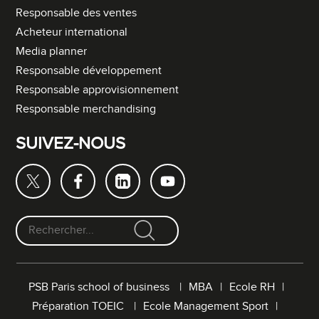
Responsable des ventes
Acheteur international
Media planner
Responsable développement
Responsable approvisionnement
Responsable merchandising
SUIVEZ-NOUS
F
o
r
PSB Paris school of business
MBA
Ecole RH
m
Préparation TOEIC
Ecole Management Sport
u