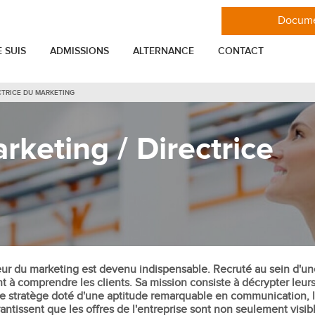
Docume
E SUIS
ADMISSIONS
ALTERNANCE
CONTACT
CTRICE DU MARKETING
VIE ÉTUDIANTE
MASTÈRES
rketing / Directrice
er
Toutes les actualités de l'ESGCI
Mastère Stratégie et Marketing
Les associations étudiantes de l'ESGCI
Mastère Marketing Digital
nnel
Se loger à Paris en étudiant à l'ESGCI
Mastère Ingénieur commercial IT
Mastère Entrepreneuriat Management
elation Client
Glossaire
de projet et consulting
ENTREPRISE
Mastère International Business
tion
Mastère Marketing et Communication
teur du marketing est devenu indispensable. Recruté au sein d'une
Entreprise
t à comprendre les clients. Sa mission consiste à décrypter leurs
Mastère Communication digitale,
cial
Projets professionnels
e stratège doté d'une aptitude remarquable en communication, l
réseaux sociaux et influence
ntissent que les offres de l'entreprise sont non seulement visibl
reprise