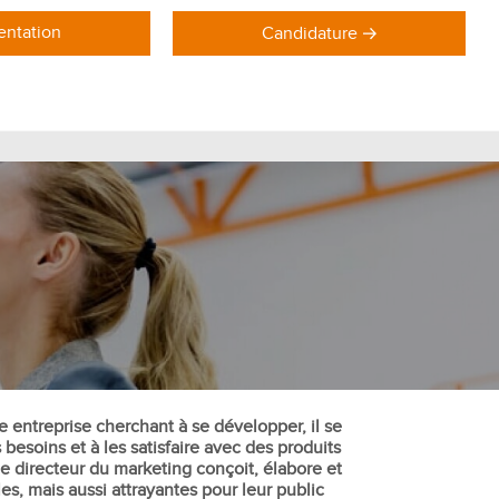
ntation
Candidature
DOMAINES DE FORMATION
Formations Marketing
Formations Commerce
Formations Communication
Formations Achat Logistique
 entreprise cherchant à se développer, il se
 besoins et à les satisfaire avec des produits
e directeur du marketing conçoit, élabore et
es, mais aussi attrayantes pour leur public