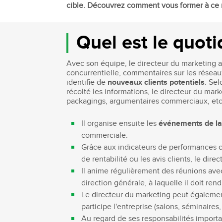
cible. Découvrez comment vous former à ce m
Bachelor Commerce Marketing
Le programme International à l
Bachelor Marketing digital
Étudier à l'international
Quel est le quoti
Bachelor Commerce Marketing
Double diplôme
spécialisation International
Projets et voyages
Avec son équipe, le directeur du marketing 
Bachelor Communication, proje
concurrentielle, commentaires sur les réseaux
événementiels et digitaux
Programme Disney
identifie de
nouveaux clients potentiels
. Sel
Bachelor Communication
récolté les informations, le directeur du mark
Marketing d'influence et Brand Con
packagings, argumentaires commerciaux, etc.
Bachelor QSE - Qualité Sécurit
Environnement
Il organise ensuite les
événements de l
Bachelor Luxe – Développeme
commerciale.
Commercial et Marketing
Grâce aux indicateurs de performances 
Bachelor Tourisme
de rentabilité ou les avis clients, le di
Il anime régulièrement des réunions avec 
direction générale, à laquelle il doit re
Le directeur du marketing peut également
participe l'entreprise (salons, séminaires
Au regard de ses responsabilités import