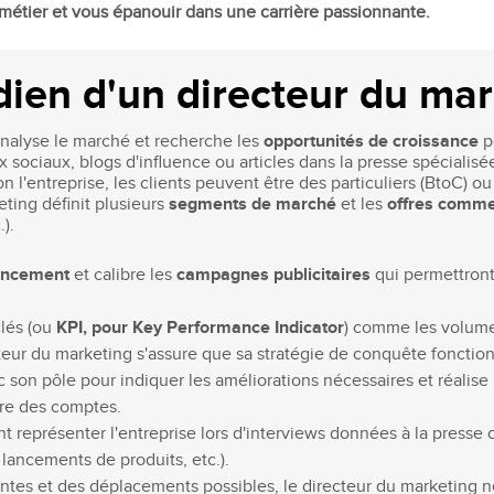
Recruter nos étudiants
Mastère Management des Achats
étier et vous épanouir dans une carrière passionnante.
'ESGCI
Former vos collaborateurs
Mastère Supply Chain et e-Logistique
Mastère Marketing du Luxe
dien d'un directeur du mar
Mastère Business Development
Mastère Marketing Produit :
analyse le marché et recherche les
opportunités de croissance
p
ts
Cosmétiques et Bien-être
 sociaux, blogs d'influence ou articles dans la presse spécialisée
on l'entreprise, les clients peuvent être des particuliers (BtoC) o
Mastère Big Data & Intelligence
eting définit plusieurs
segments de marché
et les
offres comme
Artificielle
tent
).
é
MBA
ancement
et calibre les
campagnes publicitaires
qui permettront
nt
MBA Management et Gestion d'un
Centre de Profit
clés (ou
KPI, pour Key Performance Indicator
) comme les volume
recteur du marketing s'assure que sa stratégie de conquête fonctio
son pôle pour indiquer les améliorations nécessaires et réalise u
ndre des comptes.
 représenter l'entreprise lors d'interviews données à la presse
, lancements de produits, etc.).
antes et des déplacements possibles, le directeur du marketing 