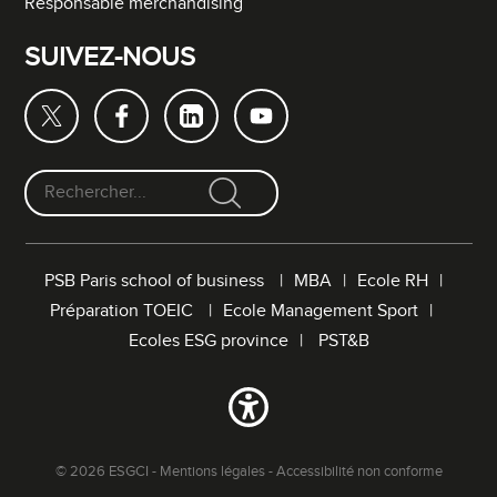
Responsable merchandising
SUIVEZ-NOUS
F
o
r
PSB Paris school of business
MBA
Ecole RH
m
Préparation TOEIC
Ecole Management Sport
u
l
Ecoles ESG province
PST&B
a
i
r
e
d
© 2026 ESGCI -
Mentions légales
-
Accessibilité non conforme