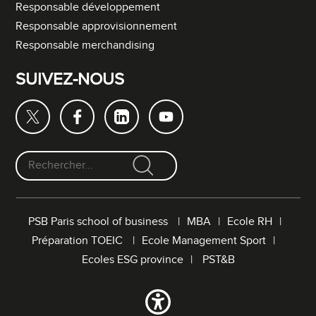
Responsable développement
Responsable approvisionnement
Responsable merchandising
SUIVEZ-NOUS
F
o
r
PSB Paris school of business
MBA
Ecole RH
m
Préparation TOEIC
Ecole Management Sport
u
l
Ecoles ESG province
PST&B
a
i
r