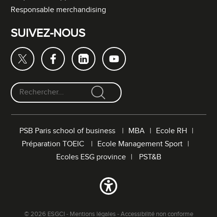
Responsable merchandising
SUIVEZ-NOUS
F
o
r
PSB Paris school of business
MBA
Ecole RH
m
Préparation TOEIC
Ecole Management Sport
u
l
Ecoles ESG province
PST&B
a
i
r
e
d
© 2026 ESGCI -
Mentions légales
-
Accessibilité non conforme