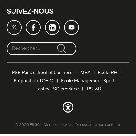
SUIVEZ-NOUS
F
o
r
PSB Paris school of business
MBA
Ecole RH
m
Préparation TOEIC
Ecole Management Sport
u
l
Ecoles ESG province
PST&B
a
i
r
e
d
© 2026 ESGCI -
Mentions légales
-
Accessibilité non conforme
e