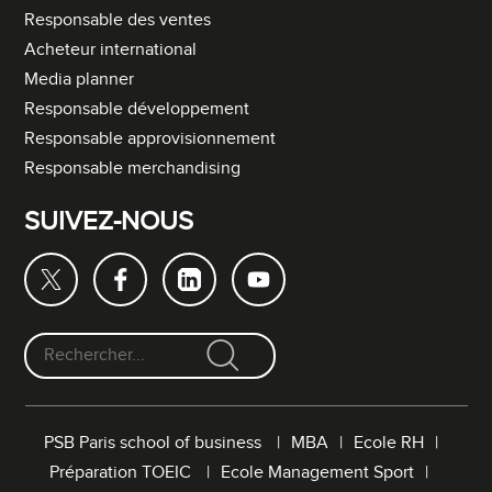
Responsable des ventes
Acheteur international
Media planner
Responsable développement
Responsable approvisionnement
Responsable merchandising
SUIVEZ-NOUS
F
o
r
PSB Paris school of business
MBA
Ecole RH
m
Préparation TOEIC
Ecole Management Sport
u